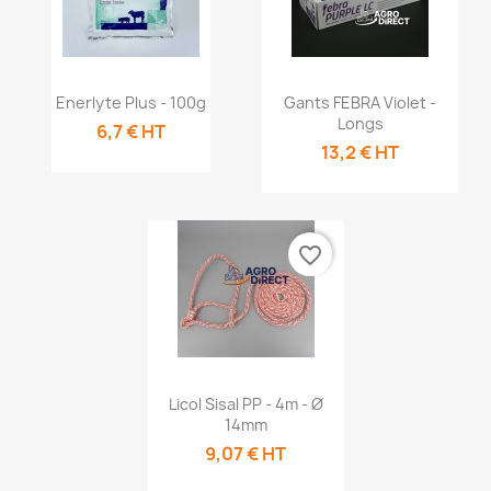
Aperçu rapide
Aperçu rapide


Enerlyte Plus - 100g
Gants FEBRA Violet -
Longs
6,7 € HT
13,2 € HT
favorite_border
Aperçu rapide

Licol Sisal PP - 4m - Ø
14mm
9,07 € HT