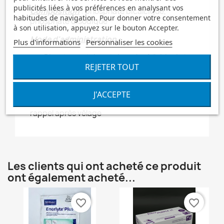
publicités liées à vos préférences en analysant vos
Composition
: phosphate bicalcique,
habitudes de navigation. Pour donner votre consentement
phosphate disodique
à son utilisation, appuyez sur le bouton Accepter.
Mode d'administration :
Plus d'informations
Personnaliser les cookies
- Directement dans la bouche à l'aide de la
REJETER TOUT
bouteille.
- Mélanger avec le concentré alimentaire
J'ACCEPTE
- En combinaison avec une boisson de
rappel après vêlage
Les clients qui ont acheté ce produit
ont également acheté...
favorite_border
favorite_border