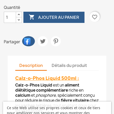
Quantité

favorite_border
AJOUTER AU PANIER
Partager
Description
Détails du produit
Calz-o-Phos Liquid 500ml :
Calz-o-Phos Liquid
est un
aliment
diététique complémentiare
riche en
calcium
et
phosphore
, spécialement conçu
pour réduire le risque de
fièvre vitulaire
chez
les
vaches laitières
, tout en étant doux pour
Ce site Web utilise ses propres cookies et ceux de tiers
les muqueuses.
pour améliorer nos services et vous montrer des