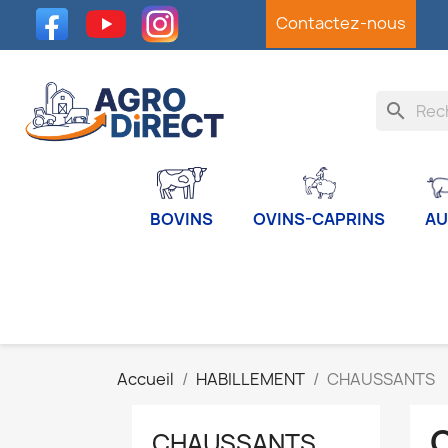
Facebook
YouTube
Instagram
Contactez-nous
search
BOVINS
OVINS-CAPRINS
AU
Accueil
HABILLEMENT
CHAUSSANTS
CHAUSSANTS