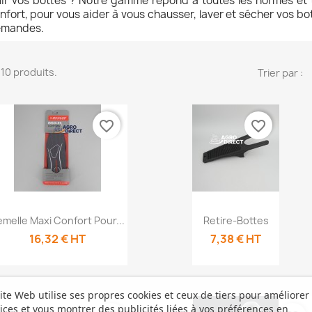
lir vos bottes ? Notre gamme répond à toutes les normes et 
nfort, pour vous aider à vous chausser, laver et sécher vos bo
mandes.
a 10 produits.
Trier par :
favorite_border
favorite_border
Aperçu rapide
Aperçu


melle Maxi Confort Pour...
Retire-Bottes
rapide
16,32 € HT
7,38 € HT
ite Web utilise ses propres cookies et ceux de tiers pour améliorer
ices et vous montrer des publicités liées à vos préférences en