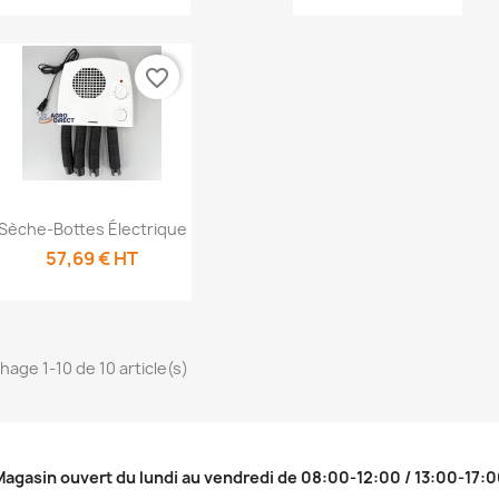
favorite_border
Aperçu rapide

Sèche-Bottes Électrique
57,69 € HT
chage 1-10 de 10 article(s)
agasin ouvert du lundi au vendredi de 08:00-12:00 / 13:00-17: