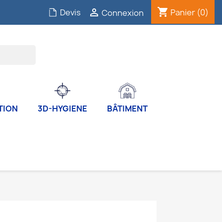


Panier
(0)
Devis
Connexion
TION
3D-HYGIENE
BÂTIMENT