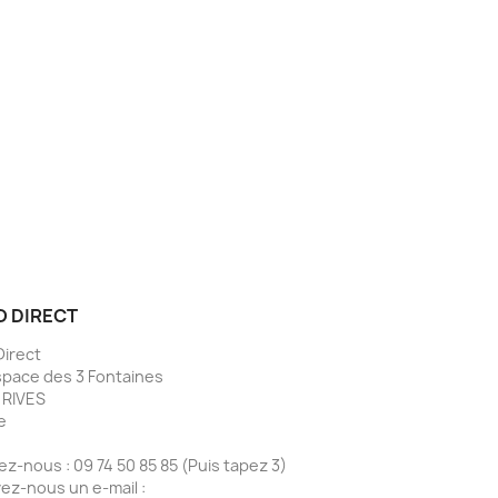
 DIRECT
Direct
space des 3 Fontaines
 RIVES
e
ez-nous :
09 74 50 85 85
(Puis tapez 3)
ez-nous un e-mail :