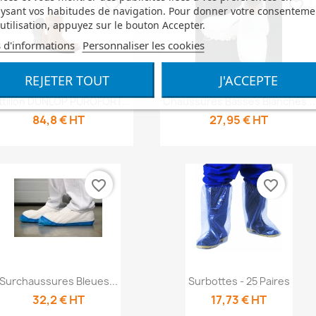
favorite_border
favorite_border
ysant vos habitudes de navigation. Pour donner votre consenteme
utilisation, appuyez sur le bouton Accepter.
 d'informations
Personnaliser les cookies
REJETER TOUT
J'ACCEPTE
Aperçu rapide
Aperçu rapide


ttillon DUNLOP PUROFORT...
Chaussures Basses Blanches...
84,8 € HT
27,95 € HT
favorite_border
favorite_border
Aperçu rapide
Aperçu rapide


Surchaussures Bleues...
Surbottes - 25 Paires
32,2 € HT
17,73 € HT