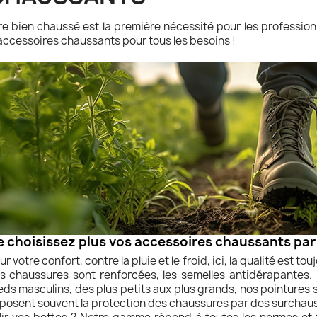
re bien chaussé est la première nécessité pour les profession
accessoires chaussants pour tous les besoins !
e choisissez plus vos accessoires chaussants par
ur votre confort, contre la pluie et le froid, ici, la qualité est 
s chaussures sont renforcées, les semelles antidérapantes.
eds masculins, des plus petits aux plus grands, nos pointures s
posent souvent la protection des chaussures par des surchauss