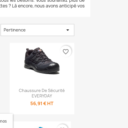
tous les besoins. Vous souhaitez plus de
ttes ? Là encore, nous avons anticipé vos

Pertinence
favorite_border
Aperçu rapide

Chaussure De Sécurité
EVERYDAY
56,91 € HT
 nos