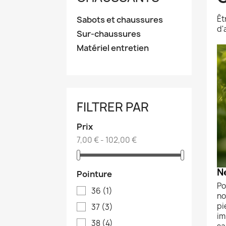
Êt
Sabots et chaussures
d'
Sur-chaussures
Matériel entretien
FILTRER PAR
Prix
7,00 € - 102,00 €
N
Pointure
Po
36
(1)
no
pi
37
(3)
im
38
(4)