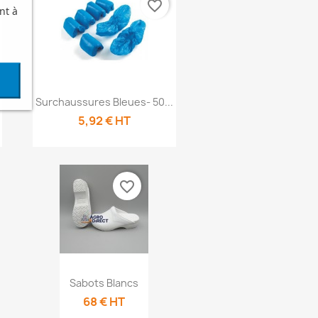
favorite_border
nt à
Aperçu rapide

Surchaussures Bleues- 50...
5,92 € HT
favorite_border
Aperçu

Sabots Blancs
rapide
68 € HT