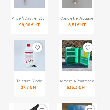
Aperçu rapide
Aperçu rapide


Pince À Castrer 23cm
Canule De Drogage
98,96 € HT
6,51 € HT
favorite_border
favorite_border
Aperçu
Aperçu rapide


Teinture D'iode
Armoire À Pharmacie
rapide
27,7 € HT
636,3 € HT