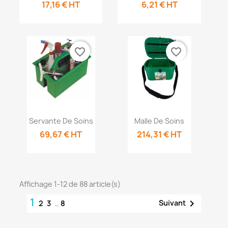
17,16 € HT
6,21 € HT
favorite_border
favorite_border
Aperçu
Aperçu


Servante De Soins
Malle De Soins
rapide
rapide
69,67 € HT
214,31 € HT
Affichage 1-12 de 88 article(s)
1

Suivant
2
3
…
8