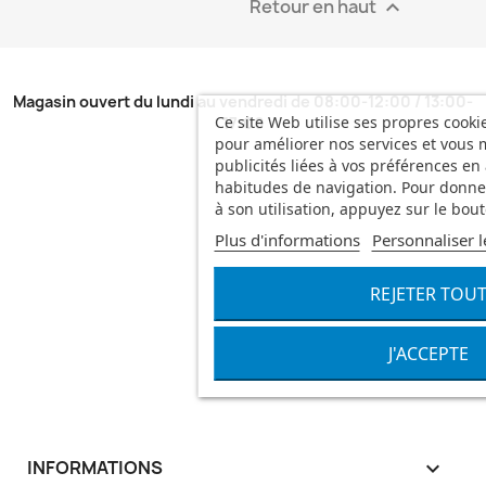
Retour en haut

Magasin ouvert du lundi au vendredi de 08:00-12:00 / 13:00-
Ce site Web utilise ses propres cookie
17:00
pour améliorer nos services et vous 
publicités liées à vos préférences en
habitudes de navigation. Pour donn
à son utilisation, appuyez sur le bou
Plus d'informations
Personnaliser l
REJETER TOU
J'ACCEPTE
INFORMATIONS
