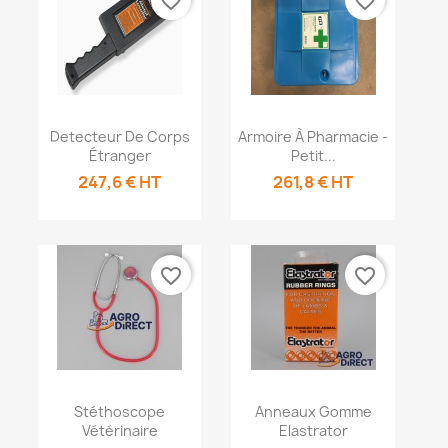
favorite_border
favorite_border
Aperçu rapide
Aperçu rapide


Detecteur De Corps
Armoire À Pharmacie -
Étranger
Petit...
247,6 € HT
261,8 € HT
favorite_border
favorite_border
Aperçu rapide
Aperçu rapide


Stéthoscope
Anneaux Gomme
Vétérinaire
Elastrator