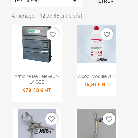

FILTRER
Pertinence
Affichage 1-12 de 88 article(s)
favorite_border
favorite_border
Aperçu rapide
Aperçu


Armoire De L'éleveur-
Alcool Modifié 70°
rapide
LA GEE
14,81 € HT
479,42 € HT
favorite_border
favorite_border